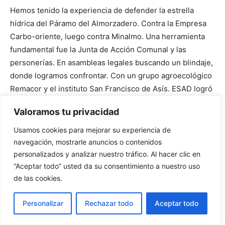
Hemos tenido la experiencia de defender la estrella
hídrica del Páramo del Almorzadero. Contra la Empresa
Carbo-oriente, luego contra Minalmo. Una herramienta
fundamental fue la Junta de Acción Comunal y las
personerías. En asambleas legales buscando un blindaje,
donde logramos confrontar. Con un grupo agroecológico
Remacor y el instituto San Francisco de Asís. ESAD logró
conformar la comisión de vigilancia del páramo que está
Valoramos tu privacidad
vigente y reglamentada. Logramos hacer un cabildo
abierto con el lema:? No queremos otro Cerrejón en
Usamos cookies para mejorar su experiencia de
Colombia??. Así, hoy no tenemos minería en el Páramo
navegación, mostrarle anuncios o contenidos
del Almorzadero, pero sí tenemos 32 concesiones
personalizados y analizar nuestro tráfico. Al hacer clic en
“Aceptar todo” usted da su consentimiento a nuestro uso
mineras, que no entendemos.
de las cookies.
Propuesta: organizarnos los dueños de finca, los
finqueros desde las comunidades y ponernos al frente de
Personalizar
Rechazar todo
Aceptar todo
lo que hoy es la delimitación del páramo. Apoyados en la
experiencia del Páramo de Santurbàn.