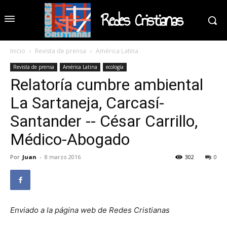
Redes Cristianas
Inicio
Revista de prensa
América Latina
Revista de prensa
América Latina
ecología
Relatoría cumbre ambiental
La Sartaneja, Carcasí-
Santander -- César Carrillo,
Médico-Abogado
Por
Juan
-
8 marzo 2016
302
0
Enviado a la página web de Redes Cristianas