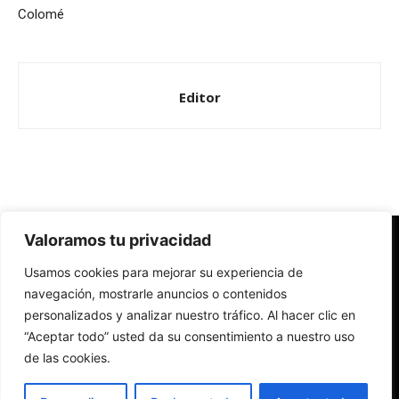
Colomé
Editor
Valoramos tu privacidad
Redes Cristianas
Usamos cookies para mejorar su experiencia de
Una mirada alternativa sobre la Iglesia católica y la sociedad
- Colectivos de Redes Cristianas
navegación, mostrarle anuncios o contenidos
personalizados y analizar nuestro tráfico. Al hacer clic en
“Aceptar todo” usted da su consentimiento a nuestro uso
de las cookies.