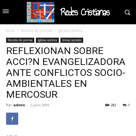
Redes Cristianas
Inicio
Revista de prensa
iglesia catolica
Revista de prensa
iglesia catolica
temas sociales
REFLEXIONAN SOBRE
ACCI?N EVANGELIZADORA
ANTE CONFLICTOS SOCIO-
AMBIENTALES EN
MERCOSUR
Por
admin
-
2 junio 2006
282
0