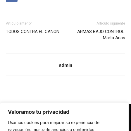
Artículo anterior
Artículo siguiente
TODOS CONTRA EL CANON
ARMAS BAJO CONTROL.
Marta Arias
admin
Valoramos tu privacidad
Redes Cristianas
Usamos cookies para mejorar su experiencia de
Una mirada alternativa sobre la Iglesia católica y la sociedad
- Colectivos de Redes Cristianas
navegación, mostrarle anuncios o contenidos