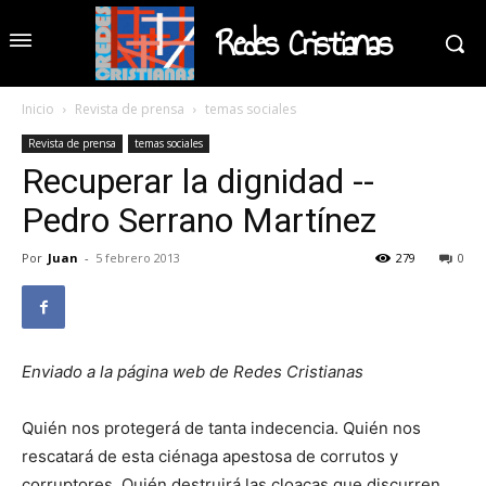
Redes Cristianas
Inicio
Revista de prensa
temas sociales
Revista de prensa
temas sociales
Recuperar la dignidad --
Pedro Serrano Martínez
Por
Juan
-
5 febrero 2013
279
0
Enviado a la página web de Redes Cristianas
Quién nos protegerá de tanta indecencia. Quién nos
rescatará de esta ciénaga apestosa de corrutos y
corruptores. Quién destruirá las cloacas que discurren