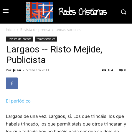
Redes Cristianas
Inicio
Revista de prensa
temas sociales
Revista de prensa
temas sociales
Largaos -- Risto Mejide,
Publicista
Por
Juan
-
5 febrero 2013
164
0
El periódico
Largaos de una vez. Largaos, sí. Los que trincáis, los que
habéis trincado, los que permitisteis que otros trincaran y
los que todavía hoy no hacéis nada por que se deje de