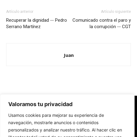
Artículo anterior
Artículo siguiente
Recuperar la dignidad -- Pedro
Comunicado contra el paro y
Serrano Martínez
la corrupción -- CGT
Juan
Valoramos tu privacidad
Redes Cristianas
Usamos cookies para mejorar su experiencia de
Una mirada alternativa sobre la Iglesia católica y la sociedad
- Colectivos de Redes Cristianas
navegación, mostrarle anuncios o contenidos
personalizados y analizar nuestro tráfico. Al hacer clic en