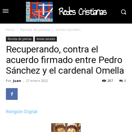
Redes Cristianas
Inicio
Revista de prensa
temas sociales
Revista de prensa
temas sociales
Recuperando, contra el
acuerdo firmado entre Pedro
Sánchez y el cardenal Omella
Por
Juan
-
27 enero 2022
207
0
Religión Digital