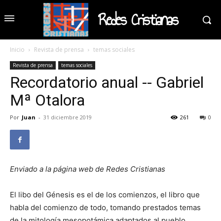
Redes Cristianas
Inicio
Revista de prensa
temas sociales
Revista de prensa
temas sociales
Recordatorio anual -- Gabriel
Mª Otalora
Por
Juan
-
31 diciembre 2019
261
0
Enviado a la página web de Redes Cristianas
El libo del Génesis es el de los comienzos, el libro que
habla del comienzo de todo, tomando prestados temas
de la mitología mesopotámica adaptados al pueblo