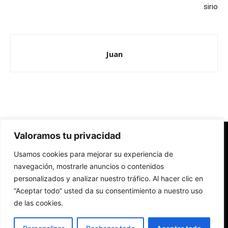
sirio
Juan
Valoramos tu privacidad
Redes Cristianas
Usamos cookies para mejorar su experiencia de
Una mirada alternativa sobre la Iglesia católica y la sociedad
- Colectivos de Redes Cristianas
navegación, mostrarle anuncios o contenidos
personalizados y analizar nuestro tráfico. Al hacer clic en
“Aceptar todo” usted da su consentimiento a nuestro uso
de las cookies.