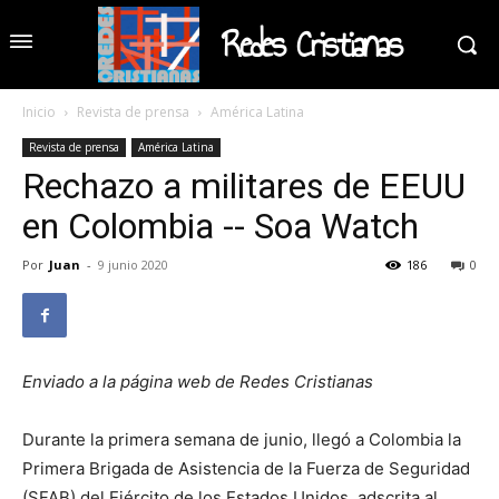
Redes Cristianas
Inicio
Revista de prensa
América Latina
Revista de prensa
América Latina
Rechazo a militares de EEUU
en Colombia -- Soa Watch
Por
Juan
-
9 junio 2020
186
0
Enviado a la página web de Redes Cristianas
Durante la primera semana de junio, llegó a Colombia la
Primera Brigada de Asistencia de la Fuerza de Seguridad
(SFAB) del Ejército de los Estados Unidos, adscrita al