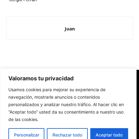
Juan
Valoramos tu privacidad
Redes Cristianas
Usamos cookies para mejorar su experiencia de
Una mirada alternativa sobre la Iglesia católica y la sociedad
- Colectivos de Redes Cristianas
navegación, mostrarle anuncios o contenidos
personalizados y analizar nuestro tráfico. Al hacer clic en
“Aceptar todo” usted da su consentimiento a nuestro uso
de las cookies.
Personalizar
Rechazar todo
Aceptar todo