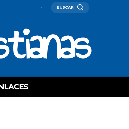
BUSCAR
-
stianas
NLACES