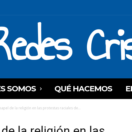
Redes Cri
ES SOMOS
QUÉ HACEMOS
E
papel de la religión en las protestas raciales de...
de la religión en las