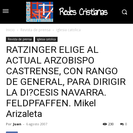
Redes Cristianas
Inicio
Revista de prensa
iglesia catolica
Revista de prensa
iglesia catolica
RATZINGER ELIGE AL
ACTUAL ARZOBISPO
CASTRENSE, CON RANGO
DE GENERAL, PARA DIRIGIR
LA DI?CESIS NAVARRA.
FELDPFAFFEN. Mikel
Arizaleta
Por
Juan
-
6 agosto 2007
230
0