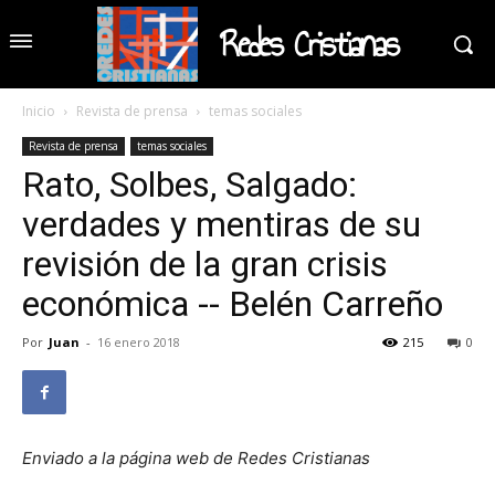
Redes Cristianas
Inicio
Revista de prensa
temas sociales
Revista de prensa
temas sociales
Rato, Solbes, Salgado:
verdades y mentiras de su
revisión de la gran crisis
económica -- Belén Carreño
Por
Juan
-
16 enero 2018
215
0
Enviado a la página web de Redes Cristianas