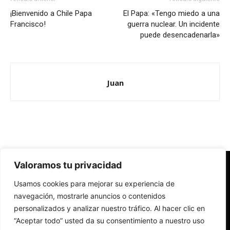
¡Bienvenido a Chile Papa
El Papa: «Tengo miedo a una
Francisco!
guerra nuclear. Un incidente
puede desencadenarla»
Juan
Valoramos tu privacidad
Redes Cristianas
Usamos cookies para mejorar su experiencia de
Una mirada alternativa sobre la Iglesia católica y la sociedad
- Colectivos de Redes Cristianas
navegación, mostrarle anuncios o contenidos
personalizados y analizar nuestro tráfico. Al hacer clic en
“Aceptar todo” usted da su consentimiento a nuestro uso