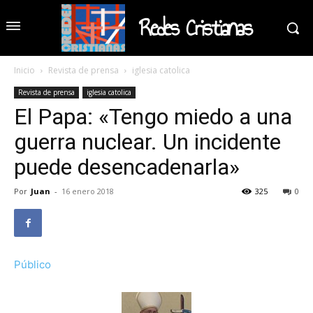
Redes Cristianas
Inicio
Revista de prensa
iglesia catolica
Revista de prensa
iglesia catolica
El Papa: «Tengo miedo a una
guerra nuclear. Un incidente
puede desencadenarla»
Por
Juan
-
16 enero 2018
325
0
Público