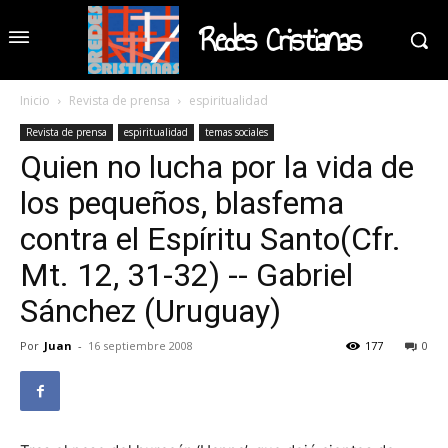
Redes Cristianas
Inicio
Revista de prensa
espiritualidad
Revista de prensa
espiritualidad
temas sociales
Quien no lucha por la vida de
los pequeños, blasfema
contra el Espíritu Santo(Cfr.
Mt. 12, 31-32) -- Gabriel
Sánchez (Uruguay)
Por
Juan
-
16 septiembre 2008
177
0