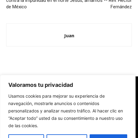
contra la impunidad en el norte
Jesús, amamos -- Rev. Héctor
de México
Fernández
Juan
Valoramos tu privacidad
Redes Cristianas
Usamos cookies para mejorar su experiencia de
Una mirada alternativa sobre la Iglesia católica y la sociedad
- Colectivos de Redes Cristianas
navegación, mostrarle anuncios o contenidos
personalizados y analizar nuestro tráfico. Al hacer clic en
“Aceptar todo” usted da su consentimiento a nuestro uso
de las cookies.