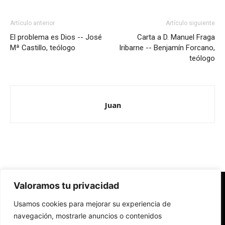
Artículo anterior
Artículo siguiente
El problema es Dios -- José
Carta a D. Manuel Fraga
Mª Castillo, teólogo
Iribarne -- Benjamín Forcano,
teólogo
Juan
Valoramos tu privacidad
Redes Cristianas
Usamos cookies para mejorar su experiencia de
Una mirada alternativa sobre la Iglesia católica y la sociedad
- Colectivos de Redes Cristianas
navegación, mostrarle anuncios o contenidos