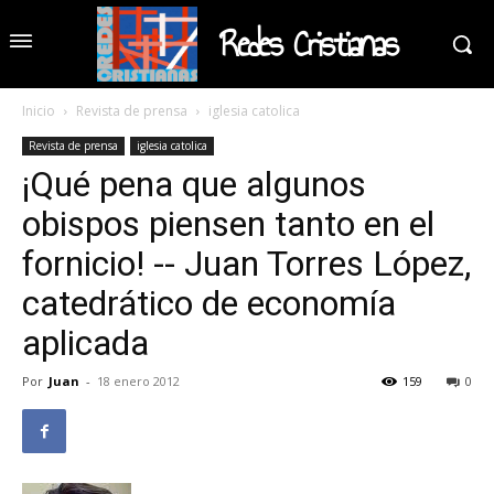
Redes Cristianas
Inicio
Revista de prensa
iglesia catolica
Revista de prensa
iglesia catolica
¡Qué pena que algunos
obispos piensen tanto en el
fornicio! -- Juan Torres López,
catedrático de economía
aplicada
Por
Juan
-
18 enero 2012
159
0