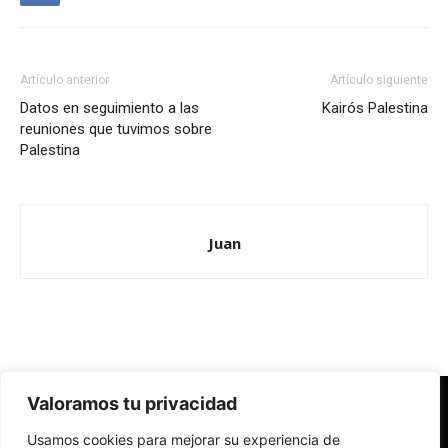
Artículo anterior
Artículo siguiente
Datos en seguimiento a las
Kairós Palestina
reuniones que tuvimos sobre
Palestina
Juan
Valoramos tu privacidad
Redes Cristianas
Usamos cookies para mejorar su experiencia de
Una mirada alternativa sobre la Iglesia católica y la sociedad