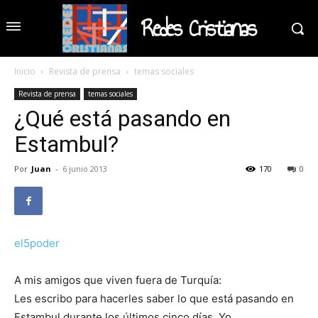
Redes Cristianas
Inicio
Revista de prensa
temas sociales
Revista de prensa
temas sociales
¿Qué está pasando en
Estambul?
Por
Juan
-
6 junio 2013
170
0
el5poder
A mis amigos que viven fuera de Turquía:
Les escribo para hacerles saber lo que está pasando en
Estambul durante los últimos cinco días. Yo