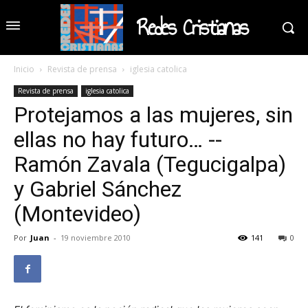
Redes Cristianas
Inicio
Revista de prensa
iglesia catolica
Revista de prensa
iglesia catolica
Protejamos a las mujeres, sin
ellas no hay futuro… --
Ramón Zavala (Tegucigalpa)
y Gabriel Sánchez
(Montevideo)
Por
Juan
-
19 noviembre 2010
141
0