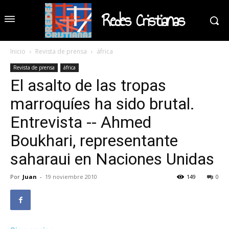
Redes Cristianas
Inicio
Revista de prensa
áfrica
Revista de prensa
áfrica
El asalto de las tropas
marroquíes ha sido brutal.
Entrevista -- Ahmed
Boukhari, representante
saharaui en Naciones Unidas
Por
Juan
-
19 noviembre 2010
149
0