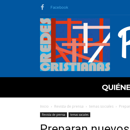
Facebook
QUIÉN
Inicio
Revista de prensa
temas sociales
Prepar
Revista de prensa
temas sociales
Preparan nuevos 