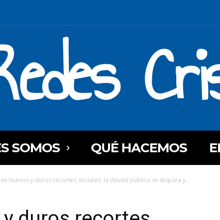
Redes Cri
ES SOMOS
QUÉ HACEMOS
E
an nuevos y duros recortes sociales: la deuda pública se dispara y...
y duros recortes