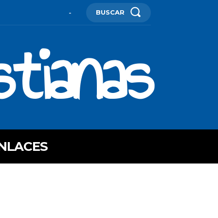
BUSCAR
-
stianas
NLACES