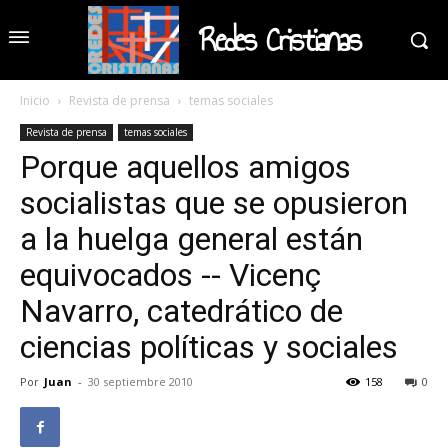
Redes Cristianas
Inicio
Revista de prensa
temas sociales
Revista de prensa
temas sociales
Porque aquellos amigos
socialistas que se opusieron
a la huelga general están
equivocados -- Vicenç
Navarro, catedrático de
ciencias políticas y sociales
Por
Juan
-
30 septiembre 2010
158
0