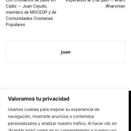
con cristianos de base en
esperando al 5 de julio -- Aram
Cádiz -- Juan Cejudo,
Aharonian
miembro de MOCEOP y de
Comunidades Cristianas
Populares
Juan
Valoramos tu privacidad
Redes Cristianas
Usamos cookies para mejorar su experiencia de
Una mirada alternativa sobre la Iglesia católica y la sociedad
- Colectivos de Redes Cristianas
navegación, mostrarle anuncios o contenidos
personalizados y analizar nuestro tráfico. Al hacer clic en
“Aceptar todo” usted da su consentimiento a nuestro uso