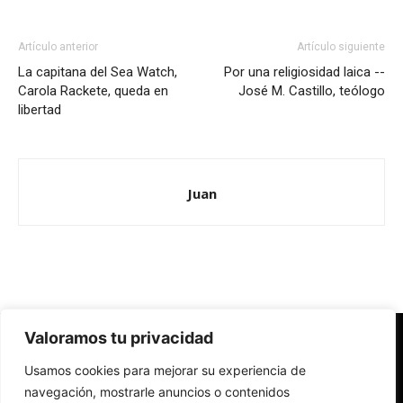
Artículo anterior
Artículo siguiente
La capitana del Sea Watch,
Por una religiosidad laica --
Carola Rackete, queda en
José M. Castillo, teólogo
libertad
Juan
Valoramos tu privacidad
Redes Cristianas
Usamos cookies para mejorar su experiencia de
Una mirada alternativa sobre la Iglesia católica y la sociedad
- Colectivos de Redes Cristianas
navegación, mostrarle anuncios o contenidos