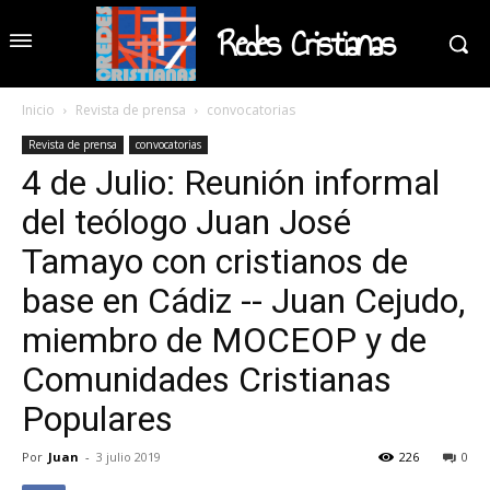
Redes Cristianas
Inicio
Revista de prensa
convocatorias
Revista de prensa
convocatorias
4 de Julio: Reunión informal
del teólogo Juan José
Tamayo con cristianos de
base en Cádiz -- Juan Cejudo,
miembro de MOCEOP y de
Comunidades Cristianas
Populares
Por
Juan
-
3 julio 2019
226
0