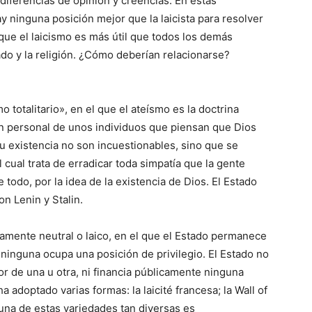
diferencias de opinión y creencias. En estas
 ninguna posición mejor que la laicista para resolver
que el laicismo es más útil que todos los demás
ado y la religión. ¿Cómo deberían relacionarse?
o totalitario», en el que el ateísmo es la doctrina
n personal de unos individuos que piensan que Dios
su existencia no son incuestionables, sino que se
el cual trata de erradicar toda simpatía que la gente
e todo, por la idea de la existencia de Dios. El Estado
n Lenin y Stalin.
samente neutral o laico, en el que el Estado permanece
 ninguna ocupa una posición de privilegio. El Estado no
or de una u otra, ni financia públicamente ninguna
ha adoptado varias formas: la laicité francesa; la Wall of
una de estas variedades tan diversas es