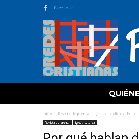
Facebook
QUIÉN
Inicio
Revista de prensa
iglesia catolica
Por qu
Revista de prensa
iglesia catolica
Por qué hablan d