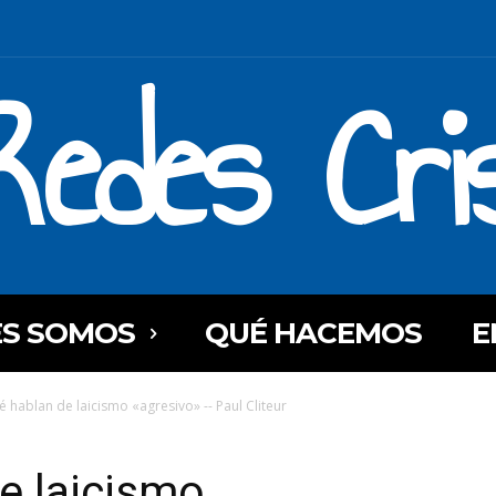
Redes Cri
ES SOMOS
QUÉ HACEMOS
E
é hablan de laicismo «agresivo» -- Paul Cliteur
e laicismo