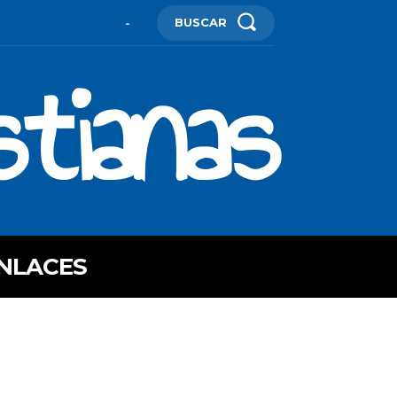
BUSCAR
-
stianas
NLACES