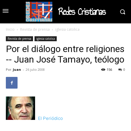
Redes Cristianas
Inicio
Revista de prensa
iglesia catolica
Revista de prensa
iglesia catolica
Por el diálogo entre religiones
-- Juan José Tamayo, teólogo
Por
Juan
-
26 julio 2008
156
0
El Periódico