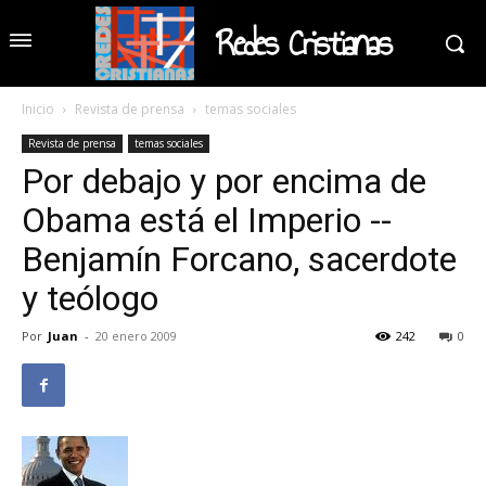
Redes Cristianas
Inicio
Revista de prensa
temas sociales
Revista de prensa
temas sociales
Por debajo y por encima de
Obama está el Imperio --
Benjamín Forcano, sacerdote
y teólogo
Por
Juan
-
20 enero 2009
242
0