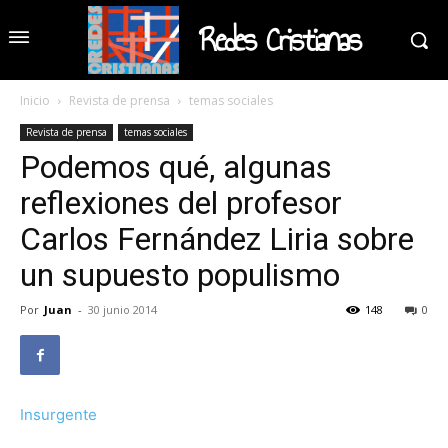
Redes Cristianas
Inicio
Revista de prensa
temas sociales
Revista de prensa
temas sociales
Podemos qué, algunas
reflexiones del profesor
Carlos Fernández Liria sobre
un supuesto populismo
Por
Juan
-
30 junio 2014
148
0
Insurgente