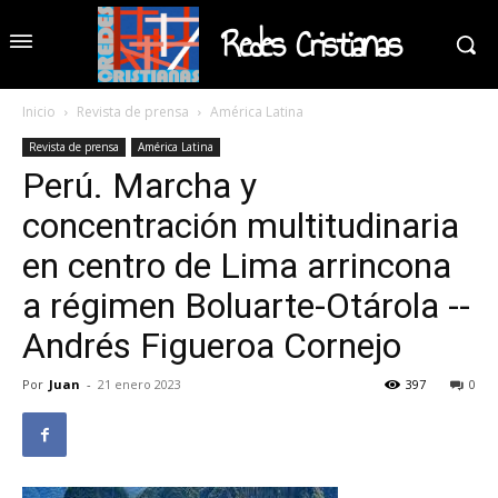
Redes Cristianas
Inicio
Revista de prensa
América Latina
Revista de prensa
América Latina
Perú. Marcha y
concentración multitudinaria
en centro de Lima arrincona
a régimen Boluarte-Otárola --
Andrés Figueroa Cornejo
Por
Juan
-
21 enero 2023
397
0