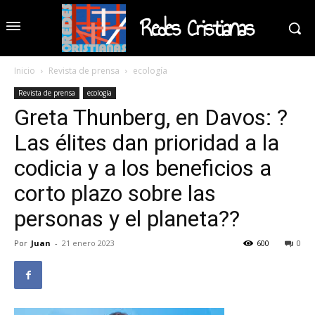
Redes Cristianas
Inicio
Revista de prensa
ecología
Revista de prensa
ecología
Greta Thunberg, en Davos: ?
Las élites dan prioridad a la
codicia y a los beneficios a
corto plazo sobre las
personas y el planeta??
Por
Juan
-
21 enero 2023
600
0