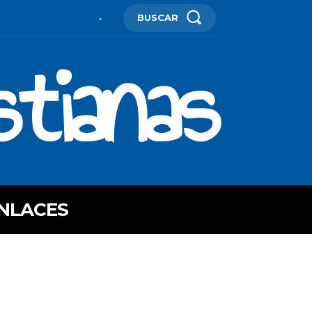
BUSCAR
-
stianas
NLACES