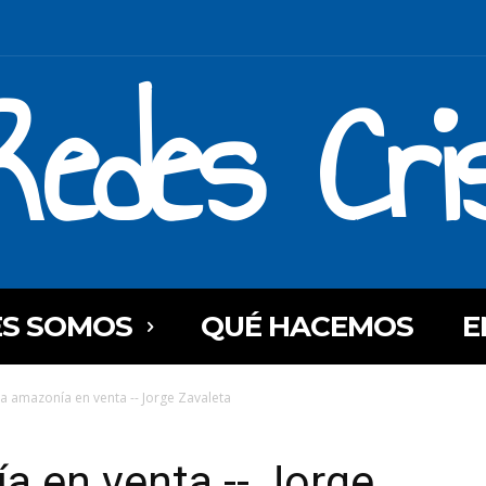
Redes Cri
ES SOMOS
QUÉ HACEMOS
E
La amazonía en venta -- Jorge Zavaleta
a en venta -- Jorge