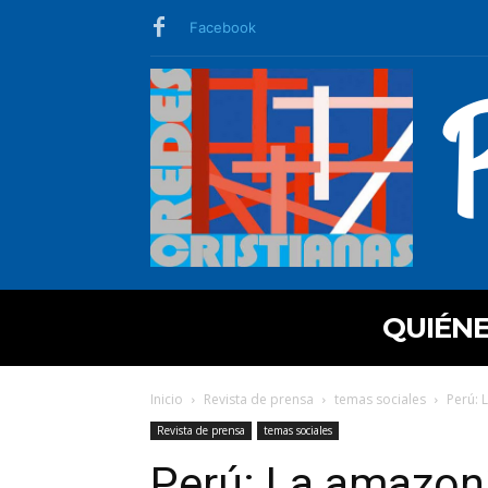
Facebook
QUIÉN
Inicio
Revista de prensa
temas sociales
Perú: 
Revista de prensa
temas sociales
Perú: La amazoní