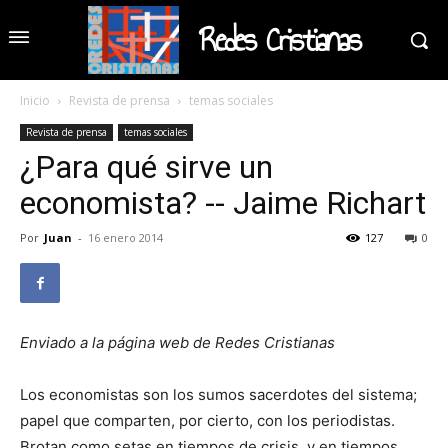
Redes Cristianas
Inicio
Revista de prensa
temas sociales
Revista de prensa
temas sociales
¿Para qué sirve un
economista? -- Jaime Richart
Por
Juan
-
16 enero 2014
127
0
Enviado a la página web de Redes Cristianas
Los economistas son los sumos sacerdotes del sistema;
papel que comparten, por cierto, con los periodistas.
Brotan como setas en tiempos de crisis, y en tiempos