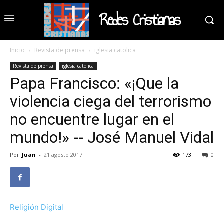
Redes Cristianas
Inicio
Revista de prensa
iglesia catolica
Revista de prensa
iglesia catolica
Papa Francisco: «¡Que la
violencia ciega del terrorismo
no encuentre lugar en el
mundo!» -- José Manuel Vidal
Por
Juan
-
21 agosto 2017
173
0
Religión Digital