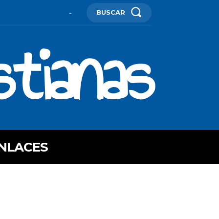
BUSCAR
-
stianas
NLACES