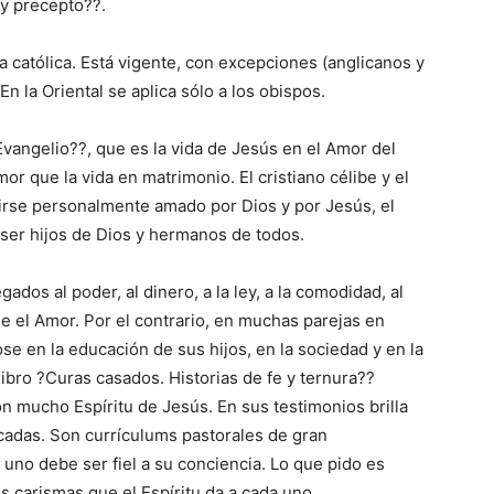
 y precepto??.
a católica. Está vigente, con excepciones (anglicanos y
En la Oriental se aplica sólo a los obispos.
Evangelio??, que es la vida de Jesús en el Amor del
r que la vida en matrimonio. El cristiano célibe y el
tirse personalmente amado por Dios y por Jesús, el
a ser hijos de Dios y hermanos de todos.
ados al poder, al dinero, a la ley, a la comodidad, al
e el Amor. Por el contrario, en muchas parejas en
se en la educación de sus hijos, en la sociedad y en la
 libro ?Curas casados. Historias de fe y ternura??
n mucho Espíritu de Jesús. En sus testimonios brilla
cadas. Son currículums pastorales de gran
uno debe ser fiel a su conciencia. Lo que pido es
s carismas que el Espíritu da a cada uno.