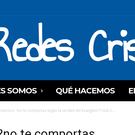
Redes Cri
ES SOMOS
QUÉ HACEMOS
E
rancisco: ?no te comportas según la verdad del Evangelio?? (Gál 2,...
 ?no te comportas