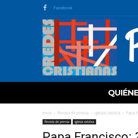
Facebook
QUIÉN
Inicio
Revista de prensa
iglesia catolica
Papa F
Revista de prensa
iglesia catolica
Papa Francisco: