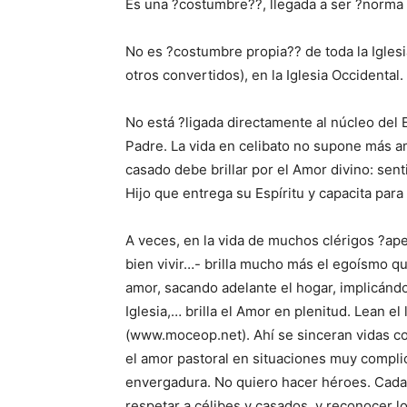
Es una ?costumbre??, llegada a ser ?norma
No es ?costumbre propia?? de toda la Iglesi
otros convertidos), en la Iglesia Occidental. 
No está ?ligada directamente al núcleo del 
Padre. La vida en celibato no supone más amo
casado debe brillar por el Amor divino: sen
Hijo que entrega su Espíritu y capacita par
A veces, en la vida de muchos clérigos ?apeg
bien vivir…- brilla mucho más el egoísmo qu
amor, sacando adelante el hogar, implicándo
Iglesia,… brilla el Amor en plenitud. Lean el
(www.moceop.net). Ahí se sinceran vidas co
el amor pastoral en situaciones muy compli
envergadura. No quiero hacer héroes. Cada 
respetar a célibes y casados, y reconocer lo