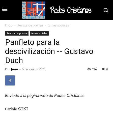
Redes Cristianas
Inicio
Revista de prensa
temas sociales
Revista de prensa
temas sociales
Panfleto para la
descivilización -- Gustavo
Duch
Por
Juan
-
5 diciembre 2020
194
0
Enviado a la página web de Redes Cristianas
revista CTXT