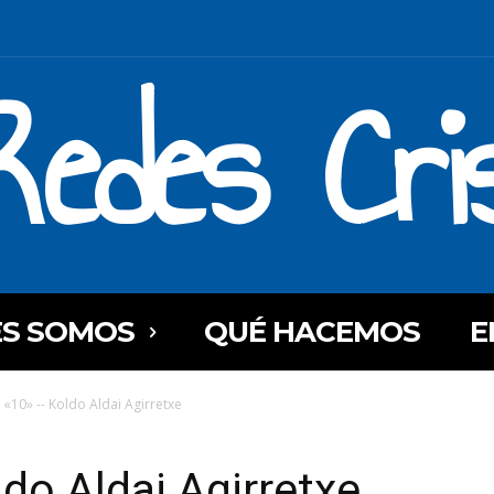
Redes Cri
ES SOMOS
QUÉ HACEMOS
E
 «10» -- Koldo Aldai Agirretxe
ldo Aldai Agirretxe