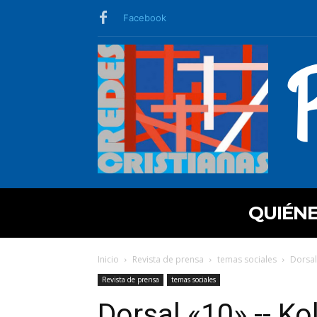
Facebook
QUIÉN
Inicio
Revista de prensa
temas sociales
Dorsal
Revista de prensa
temas sociales
Dorsal «10» -- Ko