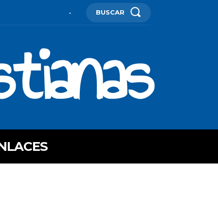
BUSCAR
-
stianas
NLACES