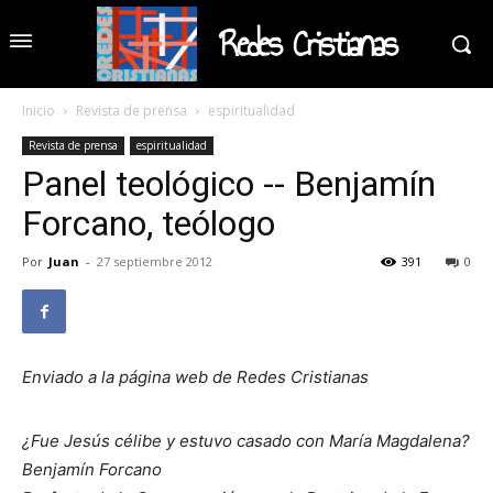
Redes Cristianas
Inicio
Revista de prensa
espiritualidad
Revista de prensa
espiritualidad
Panel teológico -- Benjamín
Forcano, teólogo
Por
Juan
-
27 septiembre 2012
391
0
Enviado a la página web de Redes Cristianas
¿Fue Jesús célibe y estuvo casado con María Magdalena?
Benjamín Forcano