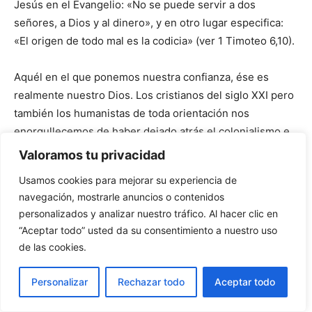
Jesús en el Evangelio: «No se puede servir a dos
señores, a Dios y al dinero», y en otro lugar especifica:
«El origen de todo mal es la codicia» (ver 1 Timoteo 6,10).
Aquél en el que ponemos nuestra confianza, ése es
realmente nuestro Dios. Los cristianos del siglo XXI pero
también los humanistas de toda orientación nos
enorgullecemos de haber dejado atrás el colonialismo e
imperialismo eurocentristas. Sin embargo en la justa
Valoramos tu privacidad
indignación ante las atrocidades perpetradas en la
Usamos cookies para mejorar su experiencia de
conquista de América, África y la India y la humillación de
navegación, mostrarle anuncios o contenidos
la China, corremos a menudo el peligro de creer,
personalizados y analizar nuestro tráfico. Al hacer clic en
sintiéndonos moralmente seguros, que en el siglo XVI
“Aceptar todo” usted da su consentimiento a nuestro uso
nosotros habríamos estado del lado de Las Casas y
de las cookies.
contra los explotadores. Por supuesto, las circunstancias
históricas de entonces no son sin más comparables con
Personalizar
Rechazar todo
Aceptar todo
las del mundo globalizado actual.