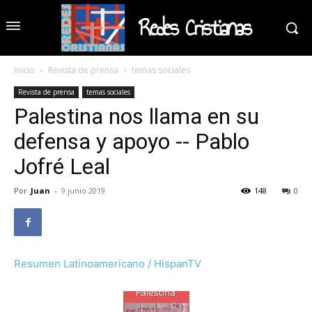
Redes Cristianas
Inicio
Revista de prensa
temas sociales
Revista de prensa
temas sociales
Palestina nos llama en su
defensa y apoyo -- Pablo
Jofré Leal
Por
Juan
-
9 junio 2019
148
0
Resumen Latinoamericano / HispanTV