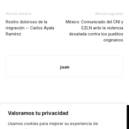
Artículo anterior
Artículo siguiente
Rostro doloroso de la
México: Comunicado del CNI y
migración -- Carlos Ayala
EZLN ante la violencia
Ramírez
desatada contra los pueblos
originarios
Juan
Valoramos tu privacidad
Redes Cristianas
Usamos cookies para mejorar su experiencia de
Una mirada alternativa sobre la Iglesia católica y la sociedad
- Colectivos de Redes Cristianas