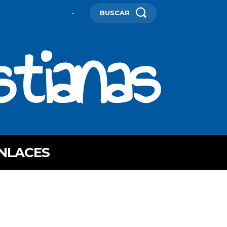
BUSCAR
-
stianas
NLACES