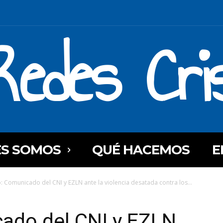
Redes Cri
ES SOMOS
QUÉ HACEMOS
E
: Comunicado del CNI y EZLN ante la violencia desatada contra los...
ado del CNI y EZLN