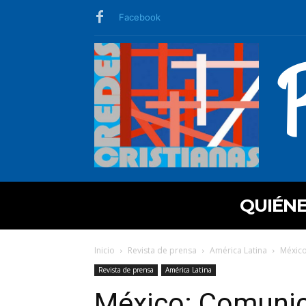
Facebook
QUIÉN
Inicio
Revista de prensa
América Latina
México
Revista de prensa
América Latina
México: Comunic