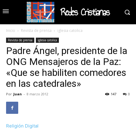
Redes Cristianas
Inicio
Revista de prensa
iglesia catolica
Revista de prensa
iglesia catolica
Padre Ángel, presidente de la
ONG Mensajeros de la Paz:
«Que se habiliten comedores
en las catedrales»
Por
Juan
-
8 marzo 2012
147
0
Religión Digital