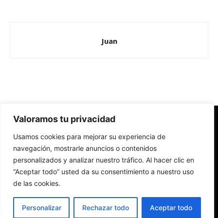
Juan
Valoramos tu privacidad
Redes Cristianas
Usamos cookies para mejorar su experiencia de
Una mirada alternativa sobre la Iglesia católica y la sociedad
- Colectivos de Redes Cristianas
navegación, mostrarle anuncios o contenidos
personalizados y analizar nuestro tráfico. Al hacer clic en
“Aceptar todo” usted da su consentimiento a nuestro uso
de las cookies.
Personalizar
Rechazar todo
Aceptar todo