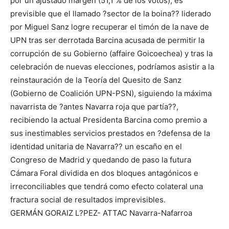
por un ajustado margen (51,1 % de los votos), es
previsible que el llamado ?sector de la boina?? liderado
por Miguel Sanz logre recuperar el timón de la nave de
UPN tras ser derrotada Barcina acusada de permitir la
corrupción de su Gobierno (affaire Goicoechea) y tras la
celebración de nuevas elecciones, podríamos asistir a la
reinstauración de la Teoría del Quesito de Sanz
(Gobierno de Coalición UPN-PSN), siguiendo la máxima
navarrista de ?antes Navarra roja que partía??,
recibiendo la actual Presidenta Barcina como premio a
sus inestimables servicios prestados en ?defensa de la
identidad unitaria de Navarra?? un escaño en el
Congreso de Madrid y quedando de paso la futura
Cámara Foral dividida en dos bloques antagónicos e
irreconciliables que tendrá como efecto colateral una
fractura social de resultados imprevisibles.
GERMÁN GORAIZ L?PEZ- ATTAC Navarra-Nafarroa