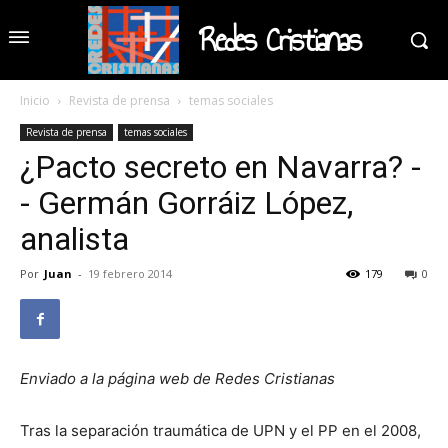
Redes Cristianas
Inicio
Revista de prensa
temas sociales
Revista de prensa
temas sociales
¿Pacto secreto en Navarra? -
- Germán Gorráiz López,
analista
Por
Juan
-
19 febrero 2014
179
0
Enviado a la página web de Redes Cristianas
Tras la separación traumática de UPN y el PP en el 2008,