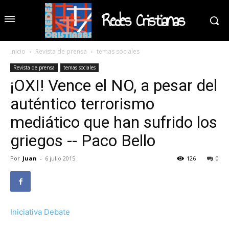
Redes Cristianas
Inicio
Revista de prensa
temas sociales
Revista de prensa
temas sociales
¡OXI! Vence el NO, a pesar del
auténtico terrorismo
mediático que han sufrido los
griegos -- Paco Bello
Por
Juan
-
6 julio 2015
126
0
Iniciativa Debate