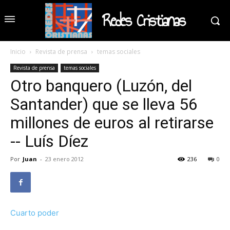
Redes Cristianas
Inicio
Revista de prensa
temas sociales
Revista de prensa
temas sociales
Otro banquero (Luzón, del
Santander) que se lleva 56
millones de euros al retirarse
-- Luís Díez
Por
Juan
-
23 enero 2012
236
0
Cuarto poder