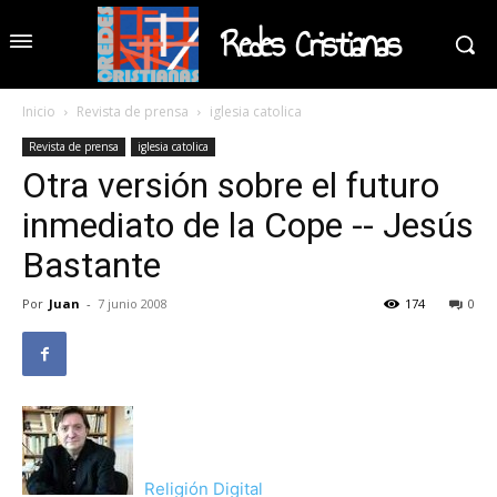
Redes Cristianas
Inicio
Revista de prensa
iglesia catolica
Revista de prensa
iglesia catolica
Otra versión sobre el futuro
inmediato de la Cope -- Jesús
Bastante
Por
Juan
-
7 junio 2008
174
0
Religión Digital