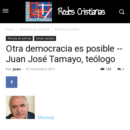
Redes Cristianas
Inicio
Revista de prensa
temas sociales
Revista de prensa
temas sociales
Otra democracia es posible --
Juan José Tamayo, teólogo
Por
Juan
-
13 noviembre 2011
135
0
Moceop