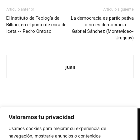
Artículo anterior
Artículo siguiente
El Instituto de Teología de
La democracia es participativa
Bilbao, en el punto de mira de
o no es democracia… --
Iceta -- Pedro Ontoso
Gabriel Sánchez (Montevideo-
Uruguay)
Juan
Valoramos tu privacidad
Redes Cristianas
Usamos cookies para mejorar su experiencia de
Una mirada alternativa sobre la Iglesia católica y la sociedad
- Colectivos de Redes Cristianas
navegación, mostrarle anuncios o contenidos