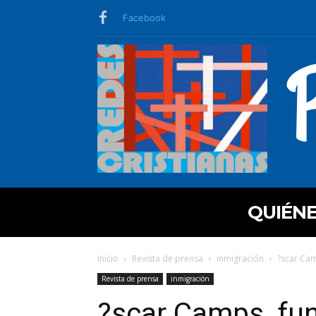
Facebook
QUIÉN
Inicio
Revista de prensa
inmigración
?scar Cam
Revista de prensa
inmigración
?scar Camps, fu