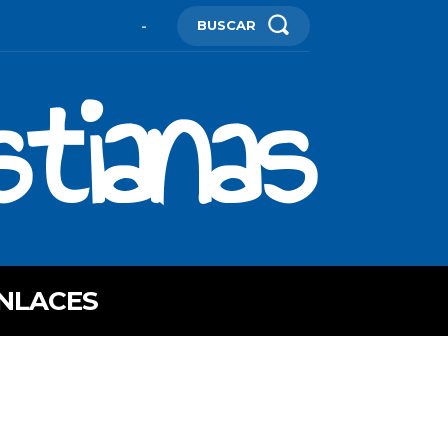
BUSCAR
-
stianas
NLACES