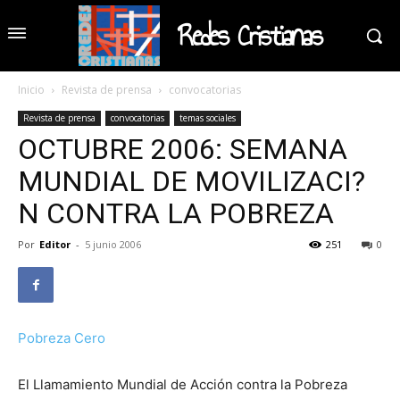
Redes Cristianas
Inicio
Revista de prensa
convocatorias
Revista de prensa
convocatorias
temas sociales
OCTUBRE 2006: SEMANA
MUNDIAL DE MOVILIZACI?
N CONTRA LA POBREZA
Por
Editor
-
5 junio 2006
251
0
Pobreza Cero
El Llamamiento Mundial de Acción contra la Pobreza