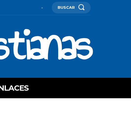
BUSCAR
-
stianas
NLACES