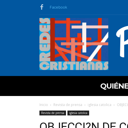
Facebook
QUIÉN
Inicio
Revista de prensa
iglesia catolica
OBJECC
Revista de prensa
iglesia catolica
OBJECCI?N DE C