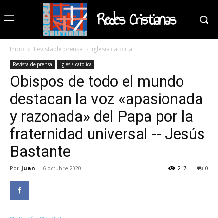
Redes Cristianas
Inicio
Revista de prensa
iglesia catolica
Revista de prensa
iglesia catolica
Obispos de todo el mundo
destacan la voz «apasionada
y razonada» del Papa por la
fraternidad universal -- Jesús
Bastante
Por
Juan
-
6 octubre 2020
217
0