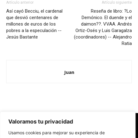
Artículo anterior
Artículo siguiente
Así cayó Becciu, el cardenal
Reseña de libro: ?Lo
que desvió centenares de
Demónico. El duende y el
millones de euros de los
daimon??. VVAA. Andrés
pobres a la especulación --
Ortiz-Osés y Luis Garagalza
Jesús Bastante
(coordinadores) -- Alejandro
Ratia
Juan
Valoramos tu privacidad
Redes Cristianas
Usamos cookies para mejorar su experiencia de
Una mirada alternativa sobre la Iglesia católica y la sociedad