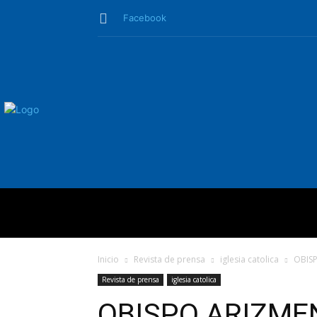
Facebook
QUIÉNES SO
Inicio
Revista de prensa
iglesia catolica
OBISP
Revista de prensa
iglesia catolica
OBISPO ARIZME