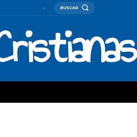
BUSCAR
-
ristianas
ES
MORE