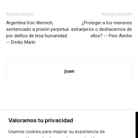
Artículo anterior
Artículo siguiente
Argentina:Von Wernich,
¿Proteger a los menores
sentenciado a prisión perpetua
extranjeros o deshacernos de
por delitos de lesa humanidad
ellos? -- Peio Aierbe
-- Emilio Marín
Juan
Valoramos tu privacidad
Redes Cristianas
Usamos cookies para mejorar su experiencia de
Una mirada alternativa sobre la Iglesia católica y la sociedad
- Colectivos de Redes Cristianas