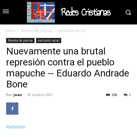
Redes Cristianas
Inicio
Revista de prensa
exclusión social
Revista de prensa
exclusión social
Nuevamente una brutal
represión contra el pueblo
mapuche -- Eduardo Andrade
Bone
Por
Juan
-
18 octubre 2007
208
0
Rebelión