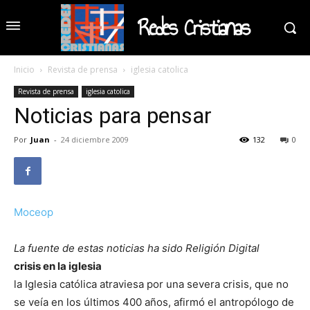
Redes Cristianas
Inicio
Revista de prensa
iglesia catolica
Revista de prensa
iglesia catolica
Noticias para pensar
Por
Juan
-
24 diciembre 2009
132
0
Moceop
La fuente de estas noticias ha sido Religión Digital
crisis en la iglesia
la Iglesia católica atraviesa por una severa crisis, que no
se veía en los últimos 400 años, afirmó el antropólogo de