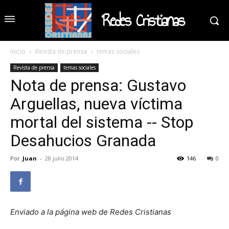
Redes Cristianas
Inicio
Revista de prensa
temas sociales
Revista de prensa
temas sociales
Nota de prensa: Gustavo
Arguellas, nueva víctima
mortal del sistema -- Stop
Desahucios Granada
Por
Juan
-
28 julio 2014
146
0
Enviado a la página web de Redes Cristianas